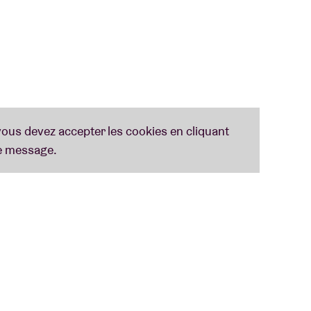
eral Admission Floor (Before All Standard
aigle
ind the Song
 Lauren Daigle
nce
portunity
e & Matching Lanyard