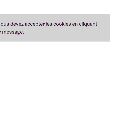
ets are non-reserved (standing only).
sponibles
ici
. (Ce upgrade n'inclut pas de billet).
RS
 exchanges under any circumstances. All
 are non-transferable. The artist, show and
r for any reason. VIP programs and times may
dification at any time for any reason.
e (name, address, e-mail, etc.) is the same
al contact requirements as applicable. The artist,