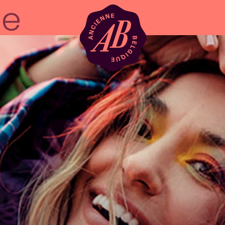
Location de sal
BRDCST
ABtv
Chèque-concer