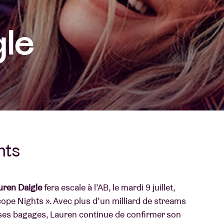
À propos de l'A
gle
rs
Contact
hts
uren Daigle
fera escale à l’AB, le mardi 9 juillet,
ope Nights ». Avec plus d’un milliard de streams
 ses bagages, Lauren continue de confirmer son