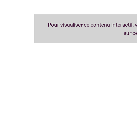
* Packages based on general admission tick
Des Upgrades VIP supplémentaires sont di
VIP PACKAGE & VIP UPGRADE DISCLAIME
All sales are final. There are no refunds or
packages, upgrades and associated contents
venue reserve the right to cancel any orde
vary market-by-market and are subject to mo
Information provided at the time of purchas
information that will be utilized for individu