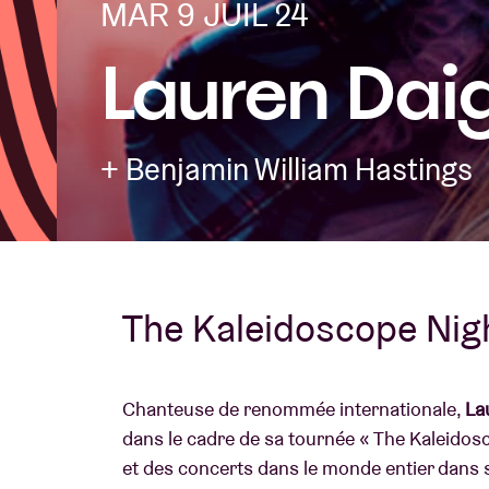
MAR 9 JUIL 24
Lauren Dai
Infos visiteu
+ Benjamin William Hastings
AB ❤ you
The Kaleidoscope Nig
Chanteuse de renommée internationale,
La
dans le cadre de sa tournée « The Kaleidosc
et des concerts dans le monde entier dans