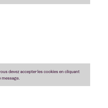
e 20 semaines, une performance qu’elle a même
ances musicales, Lauren participe aussi
l avec des jeunes à risque et à la prise en charge
rsonnes dans le besoin par l’intermédiaire de
ndée en 2018. À ce jour, elle a fait don de plus
 à but non lucratif dans le monde entier.
e où Lauren envoûtera son public avec sa voix