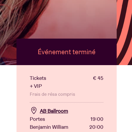
B
Événement terminé
Tickets
€ 45
+ VIP
Frais de résa compris
AB Ballroom
Portes
19:00
Benjamin William
20:00