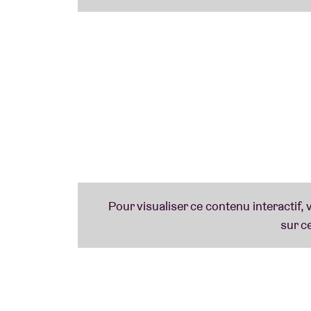
chanson en tête des charts pendant plus d
réalisée deux fois.En marge de ses perform
activement à l’éducation musicale, au travai
des enfants, des personnes âgées et des pe
The Price Fund, une organisation qu’elle a fo
de 2,5 millions de dollars à 42 associations
Attendez-vous à vivre une expérience uniqu
puissante et sa musique irrésistible.
Lauren Daigle VIP Experience:
One Awesome General Admission Ticket *