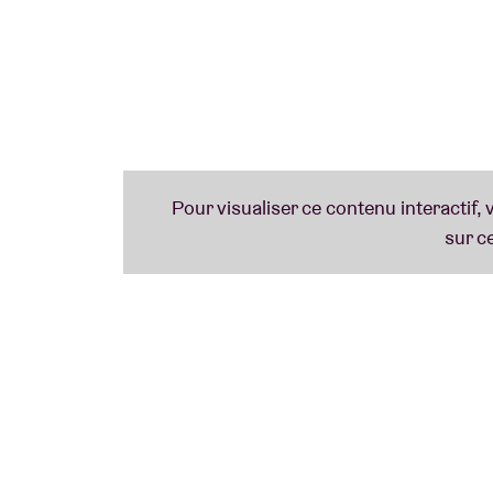
Package Includes First Access to the Gen
Ticket Holders)
Memories to Last a Lifetime
Preshow Song Performance by Lauren D
Insider’s Perspective on the Stories Beh
Question and Answer (Q&A) Session with
VIP Priority Check-In & Separate VIP Entra
Crowd-Free VIP Merchandise Shopping Op
Commemorative Lauren Daigle VIP Laminat