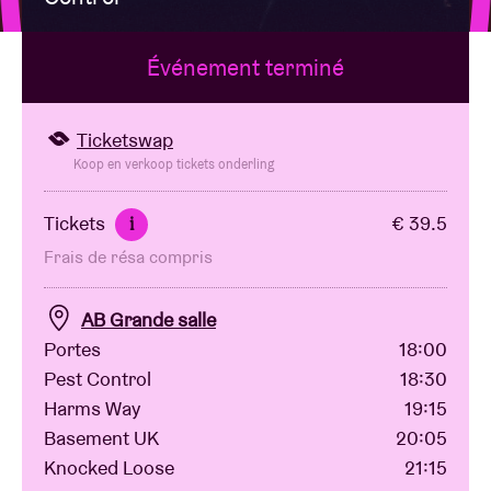
Événement terminé
Location de salles
BRDCST
Ticketswap
Koop en verkoop tickets onderling
ABtv
Tickets
€ 39.5
i
Frais de résa compris
Chèque-concert
AB Grande salle
À propos de l'AB
Portes
18:00
Pest Control
18:30
Contact
Harms Way
19:15
Basement UK
20:05
Knocked Loose
21:15