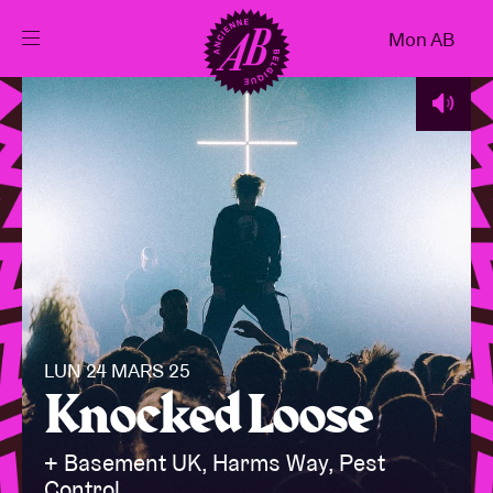
Fermer
Mon AB
FR
Agenda
Projets
Actualités
Infos visiteurs
LUN 24 MARS 25
Knocked Loose
AB ❤ you
+ Basement UK, Harms Way, Pest
Control