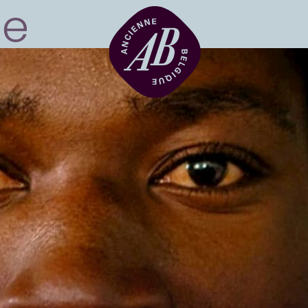
Location de sal
BRDCST
ABtv
Chèque-concer