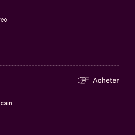
vec
Acheter
icain