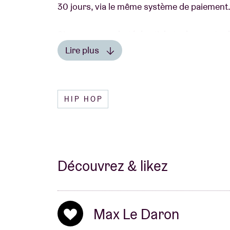
30 jours, via le même système de paiement
Si vous avez acheté des tickets dans notre bi
mentionnant votre numéro de compte à AB 
Lire plus
ou venez déposer vos tickets à notre billet
Lire moins
vendredi 10:00-18:00)
HIP HOP
Découvrez & likez
Max Le Daron