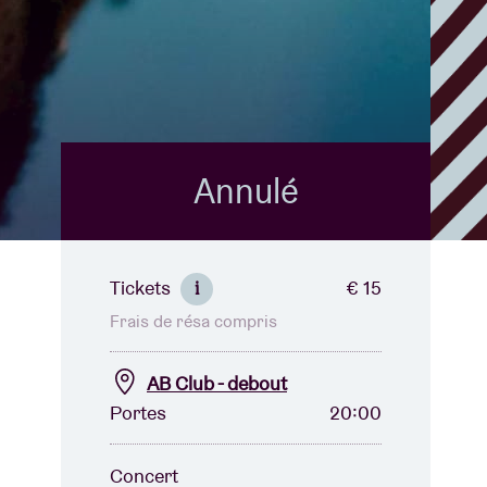
B
Annulé
Tickets
€ 15
i
Frais de résa compris
AB Club - debout
Portes
20:00
Concert