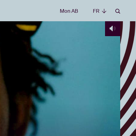
Mon AB
FR
FR
les
t