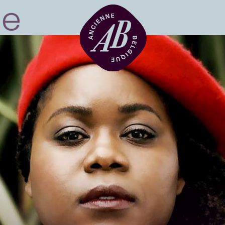
Location de sal
BRDCST
ABtv
Chèque-concer