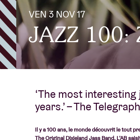
VEN 3 NOV 17
Infos visiteu
JAZZ 100: 
AB ❤ you
‘The most interesting 
years.’ – The Telegrap
Il y a 100 ans, le monde découvrit le tout pr
The Original Dixieland Jass Band. L’AB sais