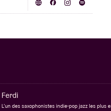
construit ce groupe.
ey Lincoln, Jill Scott, Nina Simone…
ge with confidence in an imaginative set
**** The Guardian
Ferdi
L'un des saxophonistes indie-pop jazz les plus 