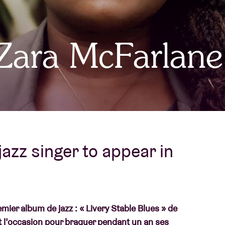
À propos de l'A
rs
Zara McFarlane
Contact
jazz singer to appear in
h
emier album de jazz : « Livery Stable Blues » de
it l’occasion pour braquer pendant un an ses