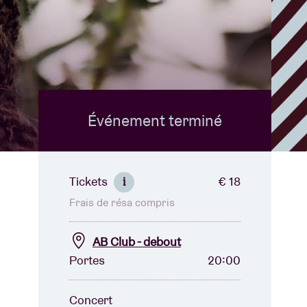
B
Événement terminé
Tickets
€ 18
i
Frais de résa compris
AB Club - debout
Portes
20:00
Concert