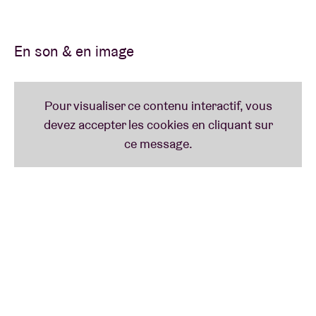
le label new-yorkais qui accueille notamment Thee
Sacred Souls, Lee Fields, les Dap-Kings ou encore
Charles Bradley. Son premier album, ‘Come Around
En son & en image
And Love Me’, paraît en 2023, porté par le single viral
« If You Don't Want My Love ». Au cours des trois
dernières années, Ngonda s’est produit dans des
salles et festivals du monde entier, tels que
Glastonbury ou Rock Werchter. Il a collaboré avec
Gorillaz et Jordan Rakei, et partagé la scène avec
des artistes tels que Thee Sacred Souls, Freddie
Gibbs et Olivia Dean.
Son nouvel album, ‘Doctrine Of Love’, reprend la
formule de ‘Come Around And Love Me’ tout en la
distillant davantage, aboutissant à un mélange
parfaitement homogène d’authenticité soul vintage
réinterprétée avec une sensibilité résolument