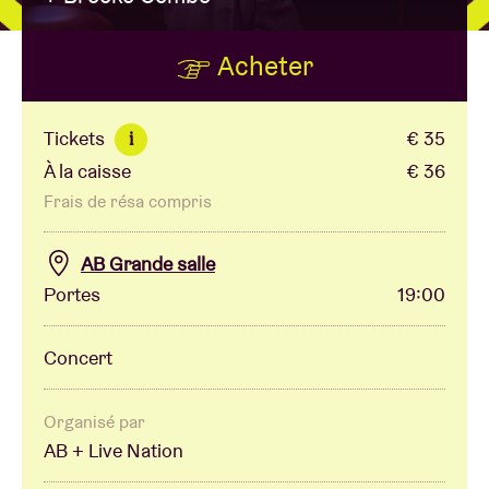
Acheter
Location de salles
BRDCST
Tickets
€ 35
i
À la caisse
€ 36
ABtv
Frais de résa compris
Chèque-concert
AB Grande salle
Portes
19:00
À propos de l'AB
Concert
Contact
Organisé par
AB + Live Nation