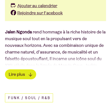
Ajouter au calendrier
Rejoindre sur Facebook
Jalen Ngonda
rend hommage à la riche histoire de la
musique soul tout en la propulsant vers de
nouveaux horizons. Avec sa combinaison unique de
charme naturel, d’assurance, de musicalité et un
falsetto époustouflant, il incarne une icône soul du
XXIᵉ siècle dans la lignée de Marvin Gaye, Jackie
Wilson ou David Ruffin. Originaire de la banlieue de
Lire plus
Washington D.C., Jalen se passionne très tôt pour la
Lire moins
soul. Autodidacte à la guitare, à la batterie et au
clavier, il traverse ensuite l’Atlantique pour étudier au
FUNK / SOUL / R&B
Liverpool Institute of Performing Arts, fondé par Paul
McCartney. En 2022, il signe chez Daptone Records,