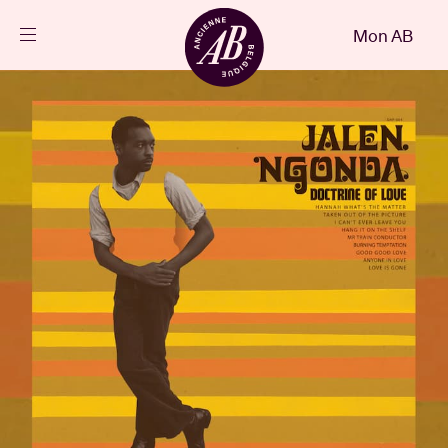
Fermer
Mon AB
FR
Agenda
Projets
Actualités
Infos visiteurs
AB ❤ you