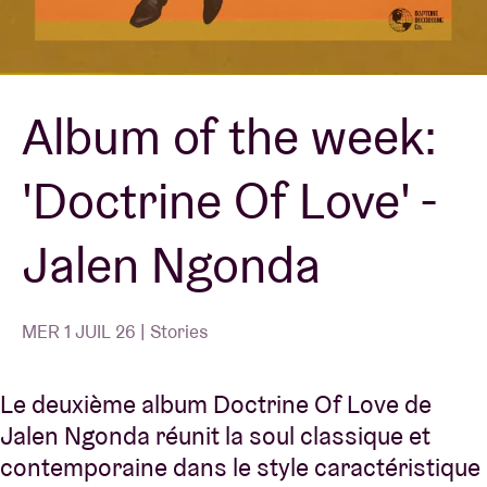
Location de salles
Album of the week:
BRDCST
'Doctrine Of Love' -
ABtv
Jalen Ngonda
Chèque-concert
À propos de l'AB
MER 1 JUIL 26 | Stories
Contact
Le deuxième album Doctrine Of Love de
Jalen Ngonda réunit la soul classique et
contemporaine dans le style caractéristique