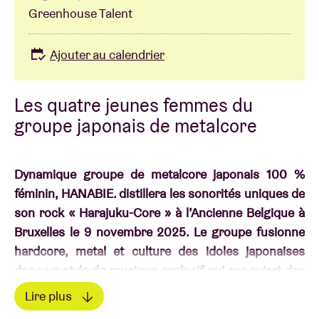
Greenhouse Talent
Ajouter au calendrier
Les quatre jeunes femmes du
groupe japonais de metalcore
Dynamique groupe de metalcore japonais 100 %
féminin, HANABIE. distillera les sonorités uniques de
son rock « Harajuku-Core » à l’Ancienne Belgique à
Bruxelles le 9 novembre 2025. Le groupe fusionne
hardcore, metal et culture des idoles japonaises
dans un style de musique explosif qui conquiert des
fans dans le monde entier.
Lire plus