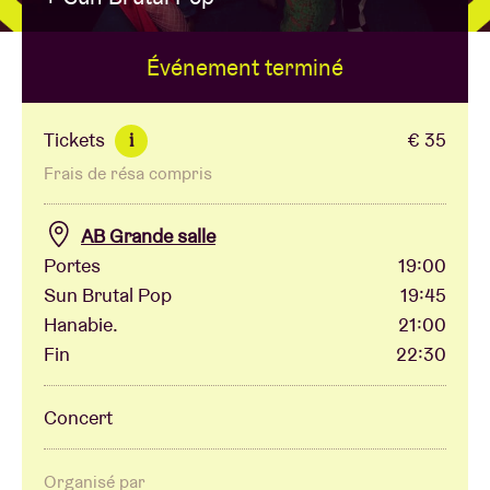
Événement terminé
Location de salles
BRDCST
Tickets
€ 35
i
Frais de résa compris
ABtv
AB Grande salle
Chèque-concert
Portes
19:00
Sun Brutal Pop
19:45
Hanabie.
21:00
À propos de l'AB
Fin
22:30
Contact
Concert
Organisé par