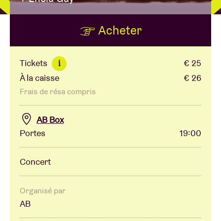
Acheter
Location de salles
BRDCST
Tickets
€ 25
i
À la caisse
€ 26
ABtv
Frais de résa compris
Chèque-concert
AB Box
Portes
19:00
À propos de l'AB
Concert
Contact
Organisé par
AB