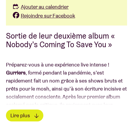
Ajouter au calendrier
Rejoindre sur Facebook
Sortie de leur deuxième album «
Nobody’s Coming To Save You »
Préparez-vous à une expérience live intense !
Gurriers
, formé pendant la pandémie, s’est
rapidement fait un nom grâce à ses shows bruts et
prêts pour le mosh, ainsi qu’à son écriture incisive et
socialement consciente. Après leur premier album
acclamé par la critique, ils reviennent avec leur
deuxième opus
Nobody’s Coming To Save You
, mais
Lire plus
cette fois à plus grande échelle.
Lire moins