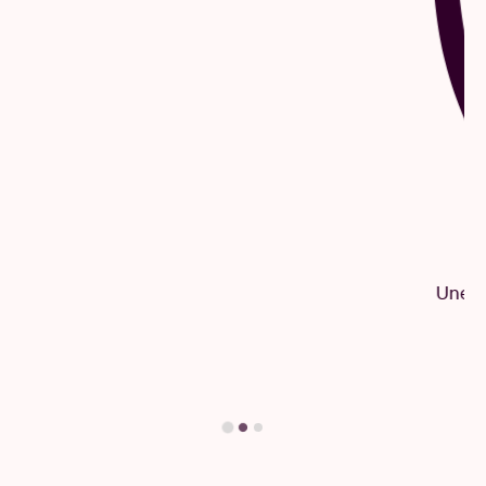
Questions & Réponses
Une question ? Vous trouverez sûrement la
réponse ici.
Trouvez votre réponse