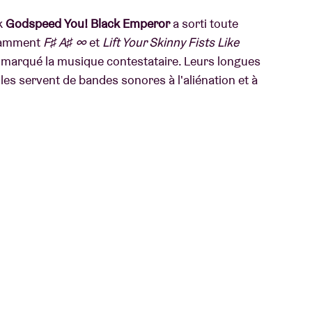
k
Godspeed
You!
Black
Emperor
a sorti toute
otamment
F♯ A♯ ∞
et
Lift Your Skinny Fists Like
 marqué la musique contestataire. Leurs longues
es servent de bandes sonores à l'aliénation et à
ont largement reconnues comme des classiques
nctive, leurs pochettes d'album tactiles, ainsi
avec des projecteurs 16mm projetant en boucle
 - contribuent davantage à la construction de
mptes sur les réseaux sociaux, n'a jamais réalisé
otionnelles, et accorde uniquement des
es du 21e siècle ont été aussi déterminés à