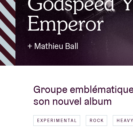
Godspeed Y
Emperor
Infos visiteu
+ Mathieu Ball
AB ❤ you
Groupe emblématique 
son nouvel album
EXPERIMENTAL
ROCK
HEAV