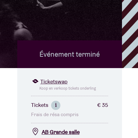
B
Événement terminé
Ticketswap
Koop en verkoop tickets onderling
Tickets
€ 35
i
Frais de résa compris
AB Grande salle