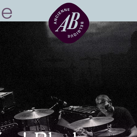
Location de sal
BRDCST
ABtv
Chèque-concer