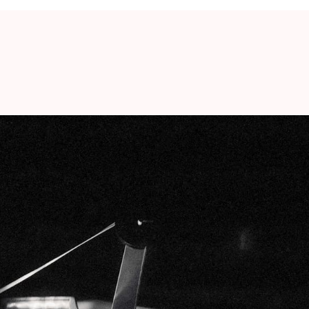
 en suivant des règles simples pour éviter le
ncore très présent dans le monde de la musique
st revenu sur scène en décembre 2010 en tant
morrow's Parties. Entre-temps, 14 années se sont
 concerts affichant complet. En septembre 2024,
éminent label Constellation Records. Ce sera sans
 manquer cet automne.