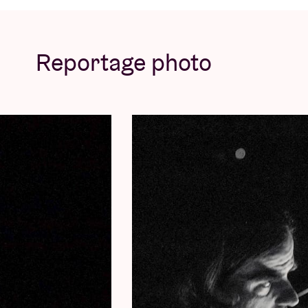
laisser leur musique parler pour eux-mêmes,
culte de la personnalité publique qui est e
(et plus particulièrement dans le rock).
Reportage photo
Après une pause de sept ans, 'Godspeed' e
que curateur du festival britannique All To
écoulées et ils ont donné des centaines de
ils dévoileront leur huitième album sous l'
aucun doute l'un de ces concerts à ne pas
Concert pictures © Willem Mevis