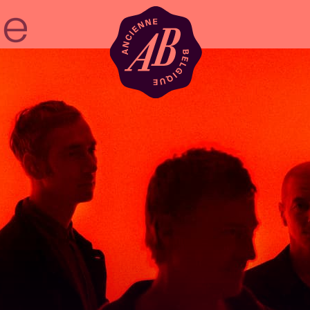
Location de sal
BRDCST
ABtv
Chèque-concer