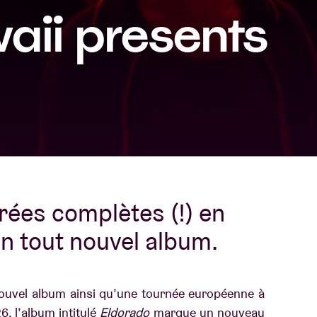
waii presents
À propos de l'A
rs
Contact
rées complètes (!) en
un tout nouvel album.
nouvel album ainsi qu’une tournée européenne à
, l’album intitulé
Eldorado
marque un nouveau