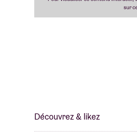
‘’From Here To There est l’histoire vraie d’
fatalisme à la résignation et de l’espoir à l
progress étonnant.”
(Les Inrocks)
"Girls in Hawaii blijkt een pareltje van de po
Découvrez & likez