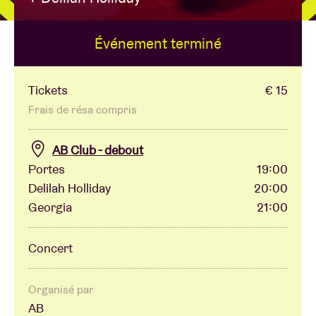
Événement terminé
Location de salles
BRDCST
Tickets
€ 15
Frais de résa compris
ABtv
AB Club - debout
Portes
19:00
Chèque-concert
Delilah Holliday
20:00
Georgia
21:00
À propos de l'AB
Concert
Contact
Organisé par
AB