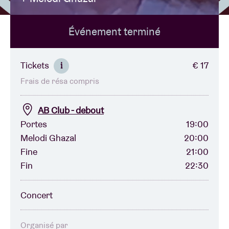
Événement terminé
Location de salles
BRDCST
Tickets
€ 17
i
Frais de résa compris
ABtv
AB Club - debout
Chèque-concert
Portes
19:00
Melodi Ghazal
20:00
Fine
21:00
À propos de l'AB
Fin
22:30
Contact
Concert
Organisé par