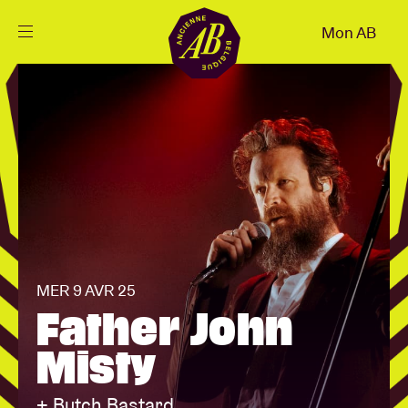
Fermer
Mon AB
FR
Agenda
Projets
Actualités
MER 9 AVR 25
Infos visiteurs
Father John
Misty
AB ❤ you
+ Butch Bastard