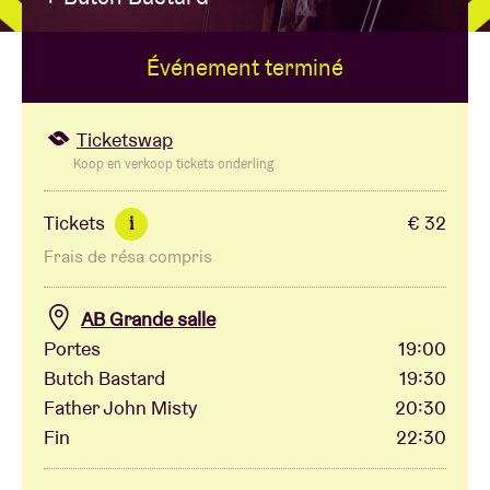
Événement terminé
Location de salles
BRDCST
Ticketswap
Koop en verkoop tickets onderling
ABtv
Tickets
€ 32
i
Frais de résa compris
Chèque-concert
AB Grande salle
À propos de l'AB
Portes
19:00
Butch Bastard
19:30
Contact
Father John Misty
20:30
Fin
22:30