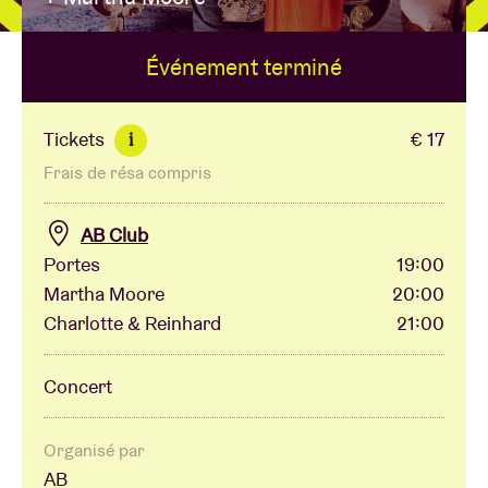
Événement terminé
Location de salles
BRDCST
Tickets
€ 17
i
Frais de résa compris
ABtv
AB Club
Chèque-concert
Portes
19:00
Martha Moore
20:00
Charlotte & Reinhard
21:00
À propos de l'AB
Concert
Contact
Organisé par
AB