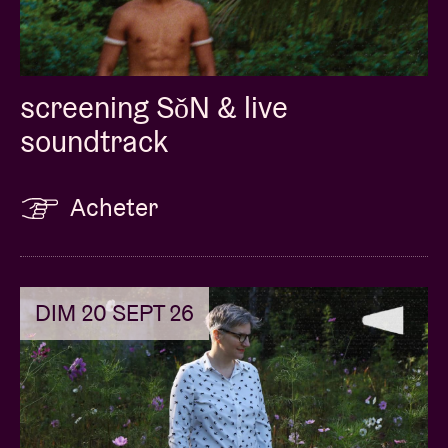
screening SǒN & live
soundtrack
Acheter
DIM 20 SEPT 26