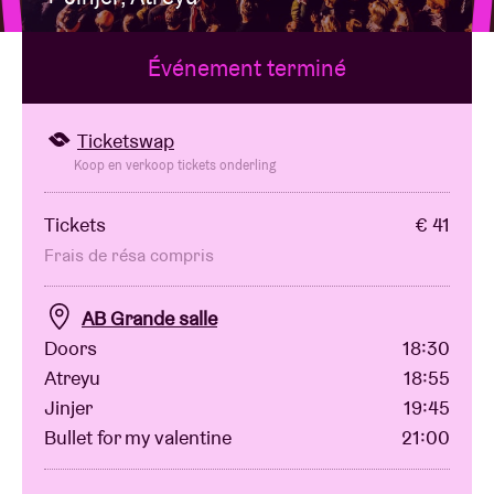
Événement terminé
Location de salles
BRDCST
Ticketswap
Koop en verkoop tickets onderling
ABtv
Tickets
€ 41
Frais de résa compris
Chèque-concert
AB Grande salle
À propos de l'AB
Doors
18:30
Atreyu
18:55
Contact
Jinjer
19:45
Bullet for my valentine
21:00