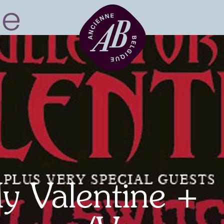
Location de sal
BRDCST
ABtv
My Valentine +
Chèque-concer