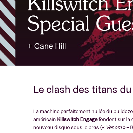
Killswitch E
Special Gues
Infos visiteu
+ Cane Hill
AB ❤ you
Le clash des titans du
La machine parfaitement huilée du bulldoze
américain
Killswitch Engage
fondent sur la c
nouveau disque sous le bras («
Venom
» – 