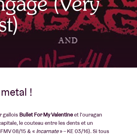
ngage (Very
À propos de l'A
t)
rs
Contact
 metal !
r gallois
Bullet For My Valentine
et l'ouragan
apitale, le couteau entre les dents et un
BFMV 08/15 & «
Incarnate
» – KE 03/16). Si tous