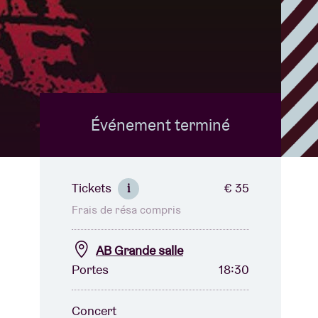
B
Événement terminé
Tickets
€ 35
i
Frais de résa compris
AB Grande salle
Portes
18:30
Concert