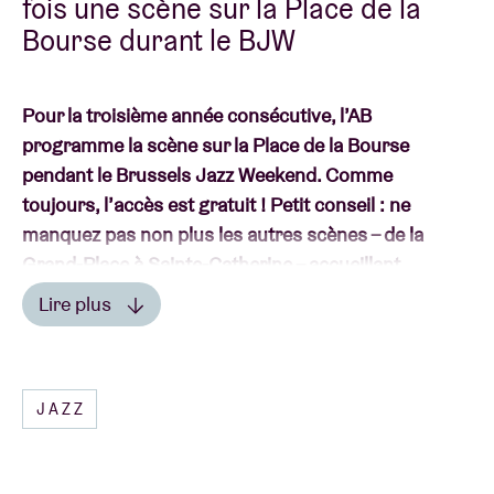
fois une scène sur la Place de la
Bourse durant le BJW
Pour la troisième année consécutive, l’AB
programme la scène sur la Place de la Bourse
pendant le Brussels Jazz Weekend. Comme
toujours, l’accès est gratuit ! Petit conseil : ne
manquez pas non plus les autres scènes – de la
Grand-Place à Sainte-Catherine – accueillant
d’excellents musiciens comme Early Life Forms,
Lire plus
ADJA, Kosmo Sound, Orson Claeys et Wajdi Riahi
Lire moins
Trio.
Ont répondu présent le samedi 24 mai sur la scène
JAZZ
de la Bourse programmée par l’AB :
16h45-17h45
Unfinished Business
Unfinished Business
regroupe cinq musiciens