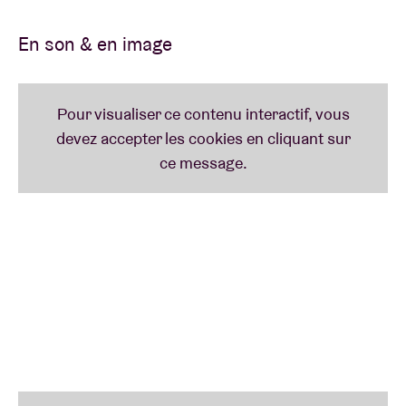
passionnés qui se sont rencontrés dans les couloirs
du Conservatoire d’Anvers. Depuis, ils marquent de
En son & en image
leur empreinte le paysage sonore de la ville. Leur
répertoire dynamique refuse toute étiquette. Ancré
dans le jazz, traversé d’influences rock, funk et
fusion, avec un solide ancrage hard bop, leur son
mêle les échos des classiques à la fraîcheur de leur
musique futuriste. Une identité immédiatement
reconnaissable à l’écoute de leur premier album
Open for Business
.
18h30-19h30
bodies
Avec
bodies
– en minuscules s’il vous plaît – la
saxophoniste
Alejandra Borzyk
réunit des musiciens
d’exception issus de la scène jazz internationale,
dont
Camille-Alban Spreng
(voir aussi
Mobilhome
).
Le résultat ? Un ensemble bruxellois qui expérimente
avec saxo et synthés. Leurs parcours variés se