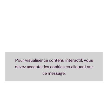
Comerford
(voir aussi
Hendrik Lasure & warm bad
,
Lennart Heyndels
(
Hi Hawaii
,
Alex Koo Trio
)) et
Théo
Lanau
. Leur impressionnant album
That Thought
Tender
sortira cet automne, mais vous pourrez déjà
en découvrir un avant-goût qui risque de vous
frapper en plein cœur.
22h00-23h15
VAAGUE
VAAGUE
– en majuscules, s’il vous plaît – est le projet
solo du batteur et producteur bruxellois
Antoine
Pierre
, mêlant batterie et électronique. Il compose
des grooves calibrés pour le dancefloor, au cœur
d’un cockpit unique alliant acoustique et
électronique. Antoine Pierre est également connu
pour son rôle clé dans
TaxiWars
et ses
collaborations avec
Le Motel
,
Amy Root
et
Dorian
Dumont
(
ECHT!
). Le Soir à propos de son album :
«
Oktopus Mekaniks est une créature à deux cerveaux