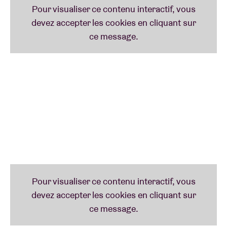
fondent dans un mélange unique d’influences :
l’énergie de la scène électronique live bruxelloise, la
diversité stylistique londonienne et l’improvisation
libre américaine. On y devine aussi l’influence du
minimalisme de
Bendik
Giske
.
bodies
a déjà assuré
la première partie de
Nubya Garcia
à l’AB et brille sur
Jazz Cats 3
, la compilation signée
Lefto
.
20h15-21h15
Mobilhome
Mobilhome
qualifie sa musique de
“avant- garde jazz
music for nostalgic pop-rock boomers, or birdsongs
lovers”
. Le nom du groupe vous est peut-être
inconnu, mais certainement pas ses membres. Le
figure clé,
Camille-Alban Spreng
(également présent
avec
bodies
et avec son propre groupe
ODIL
), est
entouré de
Vitja Pauwels
(voir aussi
Naima Joris
,
Bombataz
et
Sound Of Brussels Orchestra
),
Sam