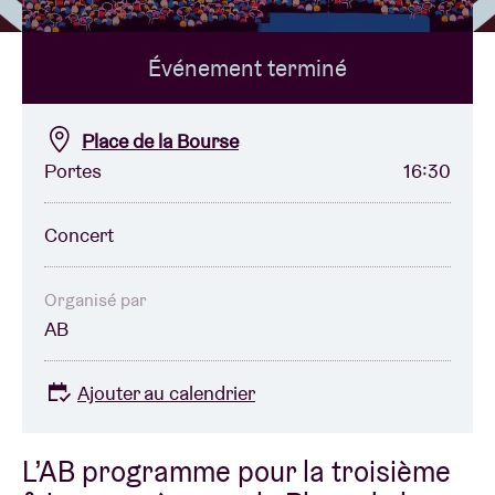
Événement terminé
Location de salles
BRDCST
Place de la Bourse
Portes
16:30
ABtv
Concert
Chèque-concert
Organisé par
AB
À propos de l'AB
Ajouter au calendrier
Contact
L’AB programme pour la troisième