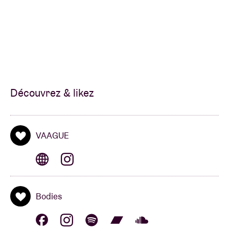
et (au moins) six bras qui ramène aux fondamentaux
de l’electronica des 90’s, avec
Aphex Twin
et
Squarepusher
en tête. Jazz et electro main dans la
main qui tendent vers un même but : la transe. »
Bien dit !
Découvrez & likez
VAAGUE
Bodies