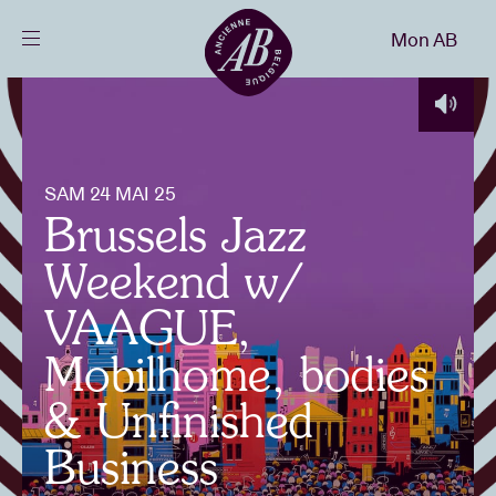
Fermer
Mon AB
FR
Agenda
SAM 24 MAI 25
Projets
Brussels Jazz
Weekend w/
Actualités
VAAGUE,
Infos visiteurs
Mobilhome, bodies
& Unfinished
AB ❤ you
Business