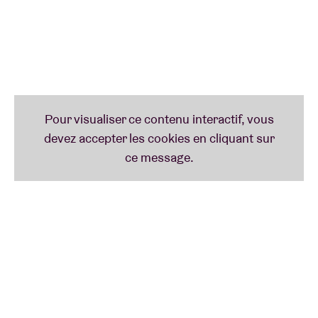
Tout spécialement à l’occasion de BRDCST, nous
avons demandé à
Oï les OX, Joachim Badenhorst,
Sergeant, Lennert Jacobs
et
Milan W.
d’interpréter
ou plutôt de réinterpréter l’intégralité de « Tago
Mago », l’opus légendaire du groupe allemand de
krautrock
Can.
Et ce n’est pas tout, car vous
pourrez aussi découvrir l’électro expérimentale de
Grid Ravage
et le son unique de la compositrice
Dasom Baek
, qui viendra accompagnée de ses flûtes
à bec coréennes.