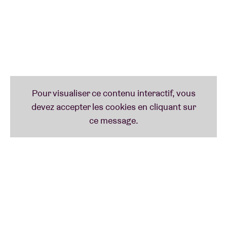
Avec « Colourgrade », l’auteure, compositrice et
interprète britannique
Tirzah
a signé l’un des
meilleurs albums de 2021. Pitchfork est du même
avis que BRDCST : il l’a classé dans sa catégorie
« Best New Music » et en très bonne place dans sa
liste de fin d’année. Le célèbre groupe Rough Trade
Shops vient de faire de même. Le New York Times a
ensuite décrit cet album comme
« une excursion
fluide aux confins de la club music, de la noise, du
R&B et de l’électro. »
Son mélange de pop, de
post-
grime
et de R&B est aussi extrêmement grisant et
même « tout aussi intime qu’un mouchoir froissé »,
comme on a pu aussi le lire. Nous sommes donc
extrêmement fiers de l’accueillir à BRDCST.