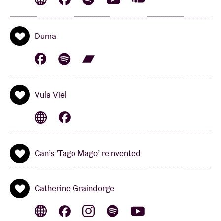
ghanéen, auquel elle associe des motifs de jazz, de
post-punk et de minimalisme.
Iggy Pop
et
Gilles
Duma
Peterson
, icône de la radio, lui vouent un véritable
culte. BRDCST présente aujourd’hui trois de ses
projets (percussion) :
Vula Viel
, une collaboration
avec
Leafcutter John
et une autre avec
Flock
. Bex
Burch:
« It feels exciting and beautiful and vulnerable
Vula Viel
to share these three projects with an audience. »
On
se réjouit nous aussi, Bex!
Can’s ‘Tago Mago’ reinvented
VULA VIEL
(uk)
Catherine Graindorge
« Dance to it! Make love to it! »,
s’est exclamé
Iggy
Pop
après avoir entendu les rythmes ouest-