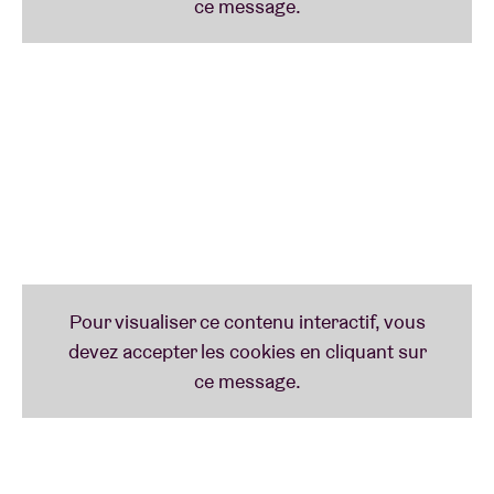
Hval
n’a eu aucun mal à s’imposer au croisement
entre la pop contemporaine et l’avant-garde. Le
moins qu’on puisse dire, c’est que Jenny Hval est
une artiste multidisciplinaire – elle a choisi comme
moyens d’expression la musique, la littérature, les
arts visuels et l’art performatif. À l’occasion de la
sortie prochaine de son album « Classic Objects »,
elle donnera un petit nombre de concerts en Europe.
Elle s’arrêtera à Londres, à Paris et à Berlin et, côté
festivals, à Rewire et BRDCST. Bienvenue dans le
monde merveilleux de Jenny Hval!
TIRZAH
(uk)