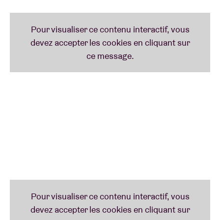
Enfin, vous découvrirez aussi ce dimanche pourquoi
---__--___
nous gratifie selon nous de la musique la
plus intrigante du moment. Et aussi pourquoi
Iggy
Pop
apprécie tellement la violoniste belge
Catherine
Graindorge
. Pas mal pour cette dernière journée,
non ?
►►►
JENNY HVAL
(no)
Si elle dit avoir comme modèles des héroïnes de la
pop comme
Kate Bush
et
Laurie Anderson
, l’auteure,
compositrice et interprète norvégienne
Jenny