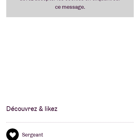
y officiait comme curateur. Et voilà que Duma vient
clôturer BRDCST. Après cela, sûr que rien ne sera
plus jamais pareil.
BRDCST CELEBRATES 50 YEARS OF CAN’S ‘TAGO
MAGO’
En 2021, le groupe allemand de krautrock
Can
fêtait
le cinquantième anniversaire de leur légendaire
« Tago Mago » - un « classique » du même calibre
Découvrez & likez
que des albums d’anthologie du genre « Kid A » et
« Amnesiac » de
Radiohead
. Très peu d’artistes ont
finalement eu le courage de reprendre des morceaux
Sergeant
de cet album-phare, mis à part
The Fall, The Jesus