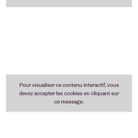
Avec le duo
Duma
, c’est très certainement la
musique la plus radicale qui s’invite au festival.
Hardcore punk-trash metal-breakcore-industrial
noise : qui dit mieux ?
BRDCST est également fier d’accueillir en résidence
artistique
Bex Burch.
Burch surprend le public avec
une musique unique qui s’articule autour des
sonorités de son xylophone ghanéen et auxquelles
elle associe des motifs de jazz, de post-punk et de
minimalisme. Lors de BRDCST, nous la verrons à
l’œuvre dans trois de ses projets de percussions :
Vula Viel
ainsi qu’une collaboration avec
Leafcutter
John
et une autre avec
Flock
.