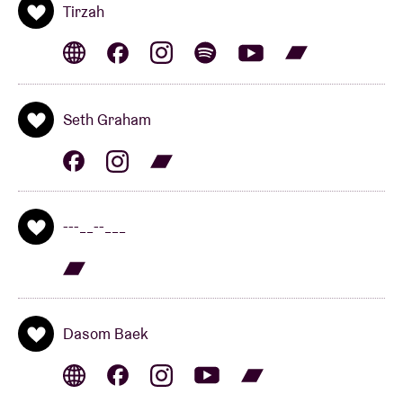
Tirzah
harmonium et une dose d’électronique, elle y
raconte une histoire très intime qui ne laisse
personne insensible. Même
Iggy Pop
en est fan :
« She does great stuff! »
Seth Graham
---__--___
MORE EAZE & SETH GRAHAM
(us)
---__--___
---__--___
est l’alter ego musical de
More Eaze
et
Seth Graham
. Avec « The Heart Pumps Kool-Aid », ---
__--___a signé l’un des albums les plus intrigants de
2021. Le musicien pop britannique
David Sylvian
y
Dasom Baek
est allé fort : «
C’est à ça que ressemble la musique
de demain. »
Et il a raison. D’autres en ont dit :
« C’est quelque chose de sombre et de clivant. Cette