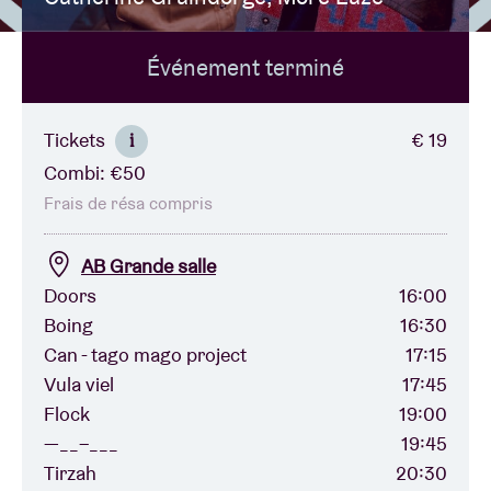
Événement terminé
Location de salles
BRDCST
Tickets
€ 19
i
Combi: €50
ABtv
Frais de résa compris
Chèque-concert
AB Grande salle
Doors
16:00
Boing
16:30
À propos de l'AB
Can - tago mago project
17:15
Vula viel
17:45
Contact
Flock
19:00
—__–___
19:45
Tirzah
20:30