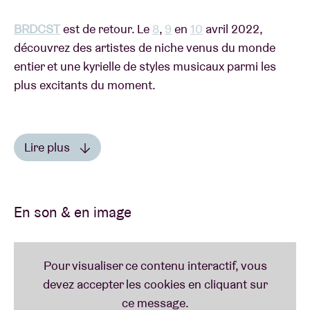
BRDCST
est de retour. Le
8
,
9
en
10
avril 2022,
découvrez des artistes de niche venus du monde
entier et une kyrielle de styles musicaux parmi les
plus excitants du moment.
Lire plus
DIMANCHE 10 AVRIL
Lire moins
« Colourgrade »
de la compositrice et interprète
En son & en image
Tirzah
est l’un des meilleurs albums de 2021. Nous
sommes donc fous de joie de l’inviter à clôturer en
beauté le
BRDCST
. Et tous aussi heureux d’accueillir
Jenny Hval
, qui nous livre avec son dernier album «
Classic Object
» un petit bijou de pop avant-gardiste.