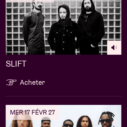
Bex Burch: gyil
Danalogue: fender rhodes
Sarathy Korwar: drums, tabla
Al Macsween: (prepared) piano
SLIFT
Tamar Osborn: bass clarinet, soprano sax
Acheter
GRID RAVAGE PRESENTS ‘GRID RAVAGE’
(b)
MER 17 FÉVR 27
Yves De Mey,
leader de
Grid Ravage
, n’est pas un