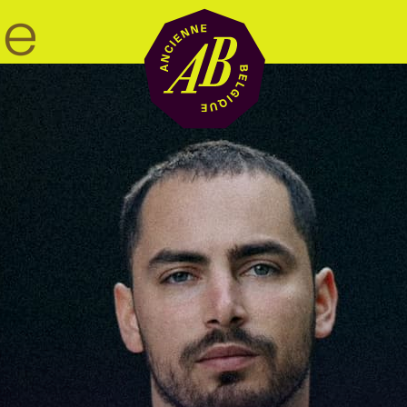
Location de sal
BRDCST
ABtv
Chèque-concer