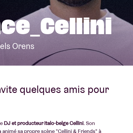
À propos de l'A
ce_Cellini
rs
Contact
iels Orens
nvite quelques amis pour
le
DJ et producteur italo-belge Cellini
. Son
l a animé sa propre scène "Cellini & Friends" à