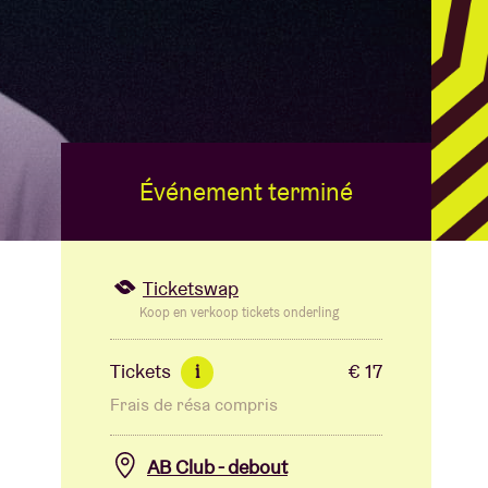
B
Événement terminé
Ticketswap
Koop en verkoop tickets onderling
Tickets
€ 17
i
Frais de résa compris
AB Club - debout