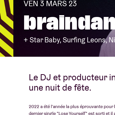
VEN 3 MARS 23
braindan
Infos visiteu
+ Star Baby, Surfing Leons, N
AB ❤ you
Le DJ et producteur i
une nuit de fête.
2022 a été l'année la plus éprouvante pour 
dernier single "Lose Yourself" est sorti et i