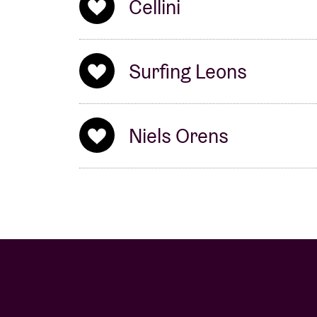
Cellini
Surfing Leons
Niels Orens