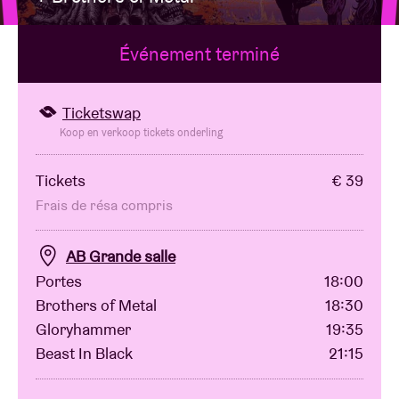
Événement terminé
Location de salles
BRDCST
Ticketswap
Koop en verkoop tickets onderling
ABtv
Tickets
€ 39
Frais de résa compris
Chèque-concert
AB Grande salle
À propos de l'AB
Portes
18:00
Brothers of Metal
18:30
Contact
Gloryhammer
19:35
Beast In Black
21:15