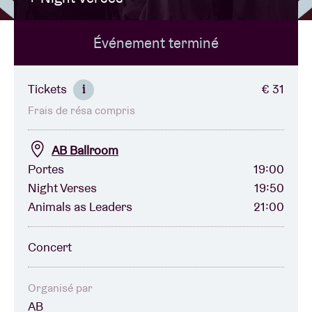
Événement terminé
Location de salles
BRDCST
Tickets
€ 31
i
Frais de résa compris
ABtv
AB Ballroom
Chèque-concert
Portes
19:00
Night Verses
19:50
Animals as Leaders
21:00
À propos de l'AB
Concert
Contact
Organisé par
AB