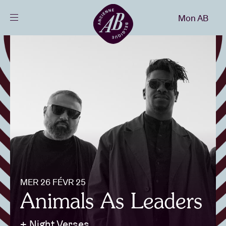
Fermer
Mon AB
FR
Agenda
Projets
Actualités
Infos visiteurs
MER 26 FÉVR 25
Animals As Leaders
AB ❤ you
+ Night Verses