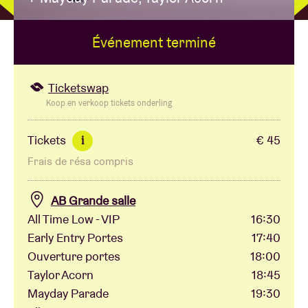
Événement terminé
Location de salles
BRDCST
Ticketswap
Koop en verkoop tickets onderling
ABtv
Tickets
€ 45
i
Frais de résa compris
Chèque-concert
AB Grande salle
À propos de l'AB
All Time Low - VIP
16:30
Early Entry Portes
17:40
Contact
Ouverture portes
18:00
Taylor Acorn
18:45
Mayday Parade
19:30