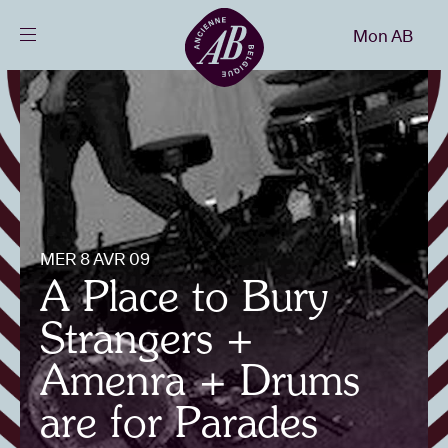
Fermer
Mon AB
FR
Agenda
Projets
Actualités
MER 8 AVR 09
A Place to Bury
Infos visiteurs
Strangers +
Amenra + Drums
AB ❤ you
are for Parades