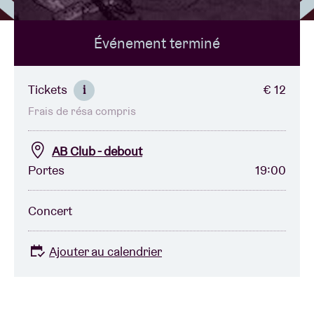
Événement terminé
Location de salles
BRDCST
Tickets
€ 12
i
Frais de résa compris
ABtv
AB Club - debout
Chèque-concert
Portes
19:00
À propos de l'AB
Concert
Contact
Ajouter au calendrier