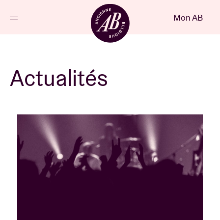
Fermer
Mon AB
FR
Agenda
Actualités
Projets
Actualités
Infos visiteurs
AB ❤ you