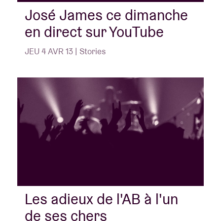
José James ce dimanche
en direct sur YouTube
Location de salles
JEU 4 AVR 13 | Stories
BRDCST
ABtv
Chèque-concert
À propos de l'AB
Contact
Les adieux de l'AB à l'un
de ses chers