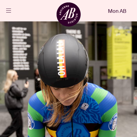
Fermer
Mon AB
FR
Agenda
Projets
Actualités
Infos visiteurs
AB ❤ you