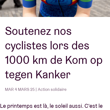
Location de salles
Soutenez nos
BRDCST
cyclistes lors des
ABtv
1000 km de Kom op
Chèque-concert
tegen Kanker
À propos de l'AB
Contact
MAR 4 MARS 25 | Action solidaire
Le printemps est là, le soleil aussi. C’est le