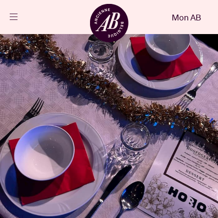
Fermer
Mon AB
FR
Agenda
Projets
Actualités
Infos visiteurs
AB ❤ you