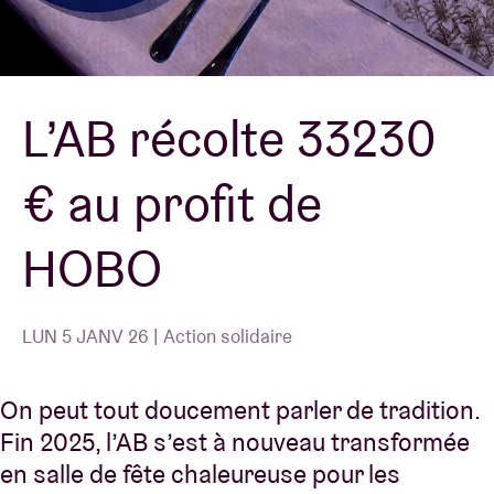
Location de salles
L’AB récolte 33230
BRDCST
€ au profit de
ABtv
HOBO
Chèque-concert
À propos de l'AB
LUN 5 JANV 26 | Action solidaire
Contact
On peut tout doucement parler de tradition.
Fin 2025, l’AB s’est à nouveau transformée
en salle de fête chaleureuse pour les