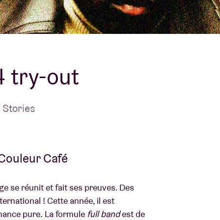
À propos de l'A
rs
Contact
 try-out
 Stories
 Couleur Café
e se réunit et fait ses preuves. Des
ernational ! Cette année, il est
rmance pure. La formule
full band
est de