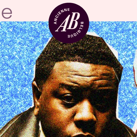
Location de sal
BRDCST
ABtv
Chèque-concer