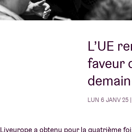
Infos visiteu
L’UE re
AB ❤ you
faveur 
demain 
LUN 6 JANV 25 |
Liveurope a obtenu pour la quatrième foi