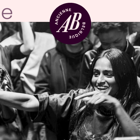
Location de sal
BRDCST
ABtv
Chèque-concer