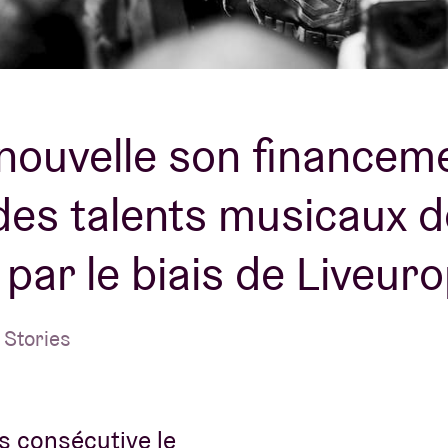
À propos de l'A
rs
Contact
nouvelle son financem
des talents musicaux d
par le biais de Liveur
 Stories
s consécutive le