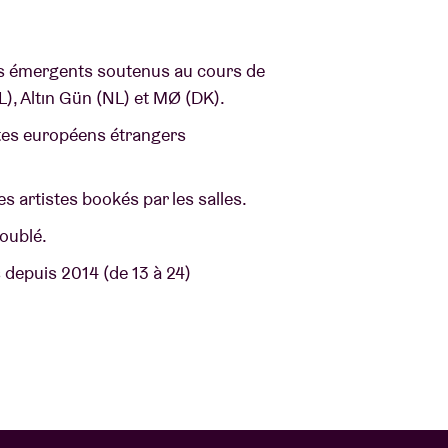
ns émergents soutenus au cours de
L), Altın Gün (NL) et MØ (DK).
tes européens étrangers
des artistes bookés par les salles.
doublé.
 depuis 2014 (de 13 à 24)