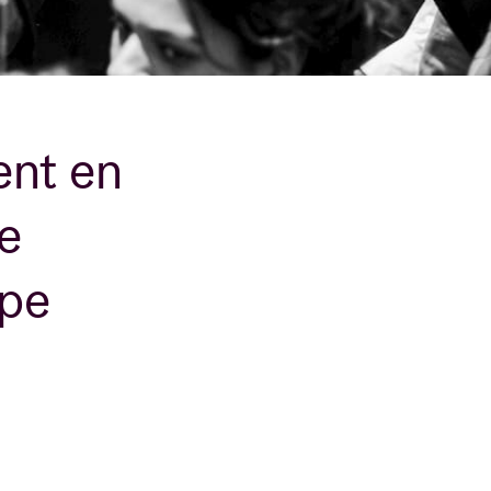
B
ent en
e
ope