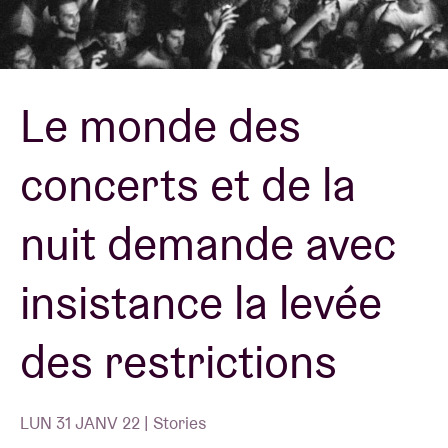
Location de salles
Le monde des
BRDCST
concerts et de la
ABtv
nuit demande avec
Chèque-concert
insistance la levée
À propos de l'AB
des restrictions
Contact
LUN 31 JANV 22 | Stories