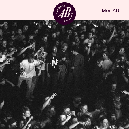
Fermer
Mon AB
FR
Agenda
Projets
Actualités
Infos visiteurs
AB ❤ you