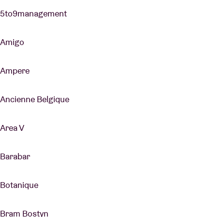
5to9management
Amigo
Ampere
Ancienne Belgique
Area V
Barabar
Botanique
Bram Bostyn