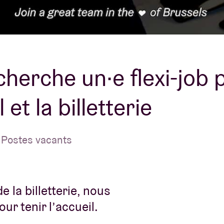
À propos de l'A
rs
Contact
cherche un·e flexi-job 
l et la billetterie
 Postes vacants
e la billetterie, nous
ur tenir l’accueil.