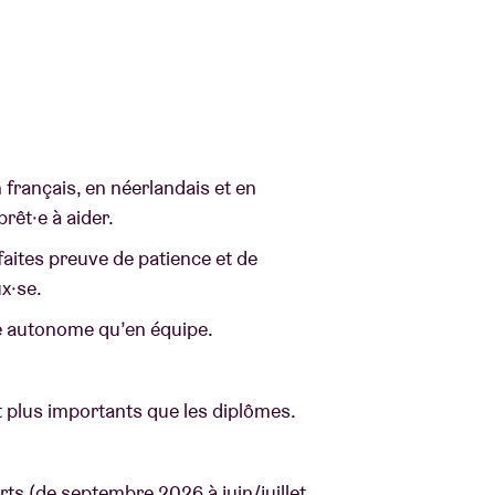
 français, en néerlandais et en
rêt·e à aider.
 faites preuve de patience et de
x·se.
ère autonome qu’en équipe.
t plus importants que les diplômes.
ts (de septembre 2026 à juin/juillet