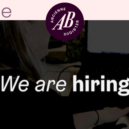
Location de sal
BRDCST
ABtv
Chèque-concer