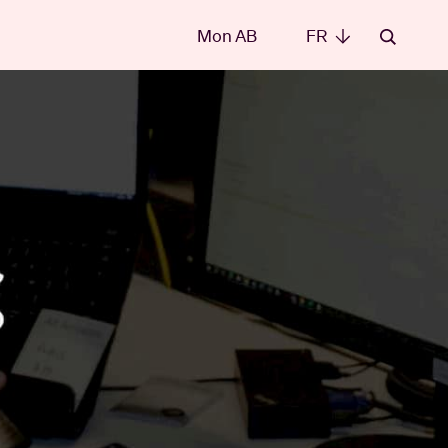
Mon AB
FR
FR
les
t