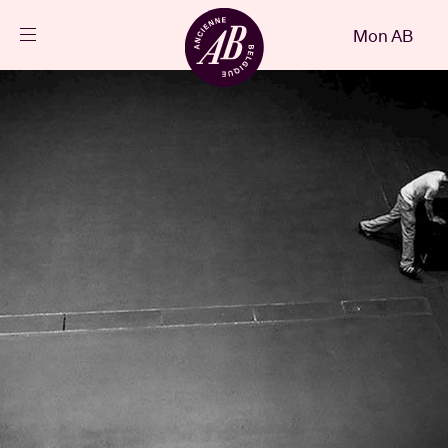
Fermer
Mon AB
FR
Agenda
Projets
Actualités
Infos visiteurs
AB ❤ you