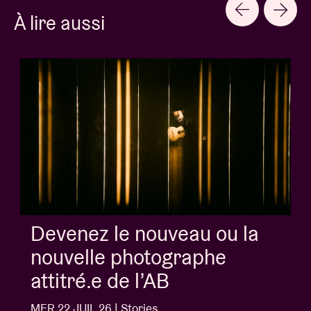
À lire aussi
Album of the week:
'Doctrine Of Love' - Jalen
Ngonda
MER 1 JUIL 26 | Stories