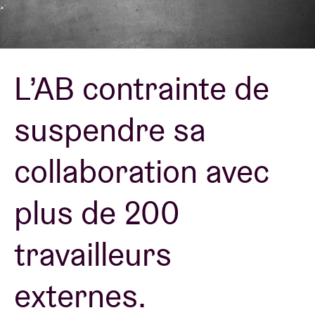
Location de salles
L’AB contrainte de
BRDCST
suspendre sa
ABtv
collaboration avec
Chèque-concert
plus de 200
À propos de l'AB
travailleurs
Contact
externes.