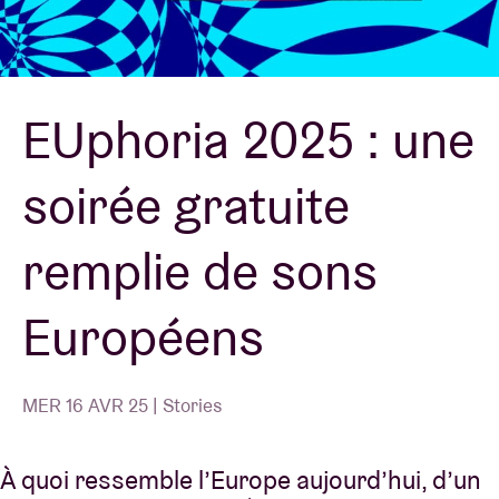
Location de salles
EUphoria 2025 : une
BRDCST
soirée gratuite
ABtv
remplie de sons
Chèque-concert
Européens
À propos de l'AB
Contact
MER 16 AVR 25 | Stories
À quoi ressemble l’Europe aujourd’hui, d’un