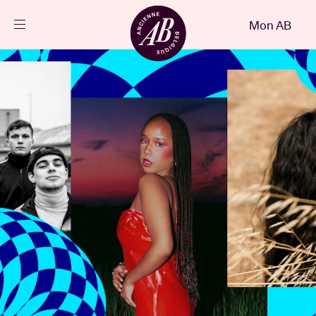
Fermer
Mon AB
FR
Agenda
Projets
Actualités
Infos visiteurs
AB ❤ you