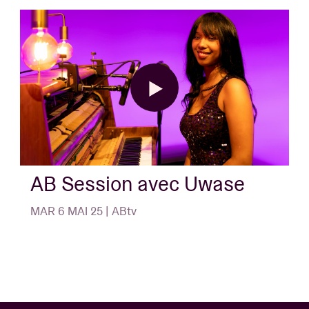
Voix incontournable du sud de l’Italie, Alessia Tondo
a grandi dans une famille de musiciens folk. Elle a
collaboré avec Ludovico Einaudi, Goran Bregovic ou
encore Angélique Kidjo, et remporté un
Songlines
Music Award
en 2018 avec Canzoniere Grecanico
Salentino. Son premier album solo
Sita
est sorti en
2021 : associant l'électronique aux instruments live
et chantant toujours dans le riche dialecte de la
région de Salento, dans le sud des Pouilles.
AB Session avec Uwase
L’événement est organisé en collaboration avec
MAR 6 MAI 25 | ABtv
Liveurope
, une initiative paneuropéenne qui soutient
les salles de concerts dans la programmation d’une
plus grande diversité d’artistes européens. AB est
fière d’en être membre fondateur et
coordinateur. Avant les concerts, Liveurope