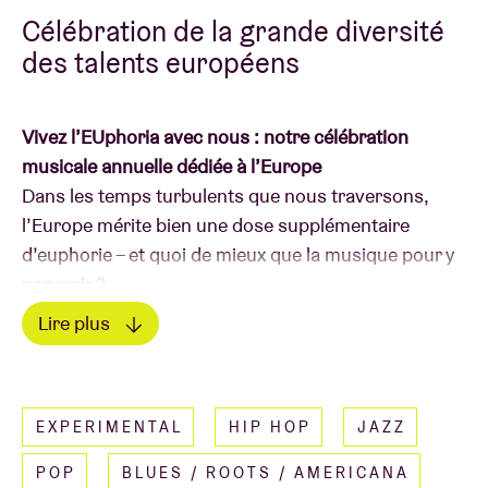
Célébration de la grande diversité
des talents européens
Vivez l’EUphoria avec nous : notre célébration
musicale annuelle dédiée à l’Europe
Dans les temps turbulents que nous traversons,
l’Europe mérite bien une dose supplémentaire
d’euphorie – et quoi de mieux que la musique pour y
parvenir ?
Lire plus
Chaque année autour de la Journée de l’Europe, AB
Lire moins
ouvre grand ses portes pour célébrer les valeurs
européennes et l’unité à travers les talents
EXPERIMENTAL
HIP HOP
JAZZ
émergents du continent. C’est votre chance de
découvrir les artistes européens les plus
POP
BLUES / ROOTS / AMERICANA