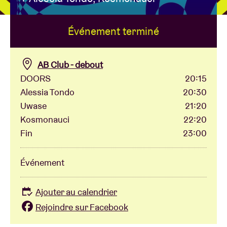
Événement terminé
Location de salles
BRDCST
AB Club - debout
DOORS
20:15
Alessia Tondo
20:30
ABtv
Uwase
21:20
Kosmonauci
22:20
Chèque-concert
Fin
23:00
À propos de l'AB
Événement
Contact
Ajouter au calendrier
Rejoindre sur Facebook