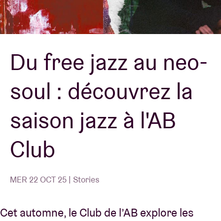
Location de salles
Du free jazz au neo-
BRDCST
soul : découvrez la
ABtv
saison jazz à l'AB
Chèque-concert
Club
À propos de l'AB
Contact
MER 22 OCT 25 | Stories
Cet automne, le Club de l’AB explore les