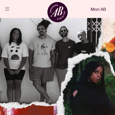
Fermer
Mon AB
FR
Agenda
Projets
Actualités
Infos visiteurs
AB ❤ you