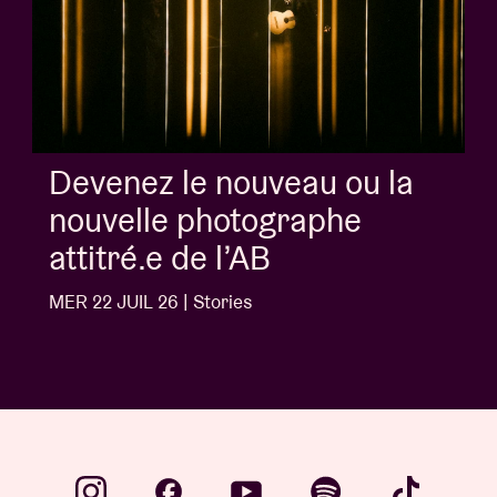
Album of the week:
'Doctrine Of Love' - Jalen
Ngonda
MER 1 JUIL 26 | Stories