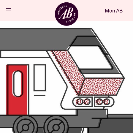
Fermer
Mon AB
FR
Agenda
Projets
Actualités
Infos visiteurs
AB ❤ you