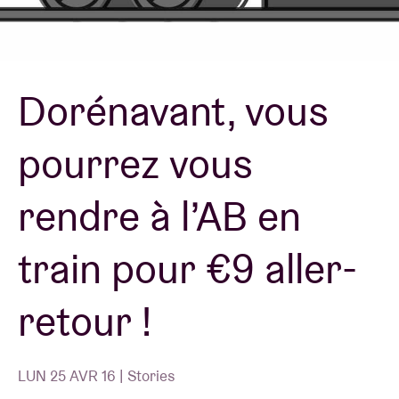
Location de salles
Dorénavant, vous
BRDCST
pourrez vous
ABtv
rendre à l’AB en
Chèque-concert
train pour €9 aller-
À propos de l'AB
retour !
Contact
LUN 25 AVR 16 | Stories