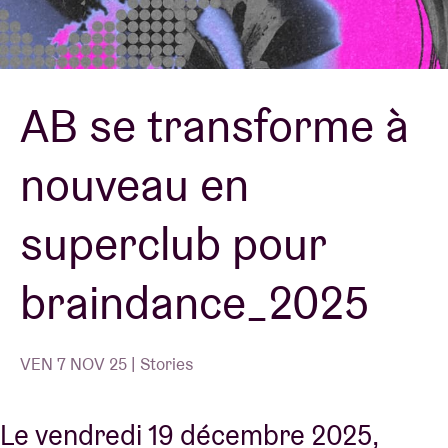
Location de salles
AB se transforme à
BRDCST
nouveau en
ABtv
superclub pour
Chèque-concert
braindance_2025
À propos de l'AB
Contact
VEN 7 NOV 25 | Stories
Le vendredi 19 décembre 2025,