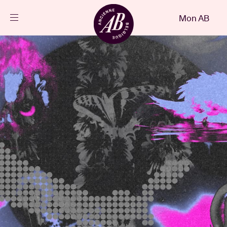
Fermer
Mon AB
FR
Agenda
Projets
Actualités
Infos visiteurs
AB ❤ you