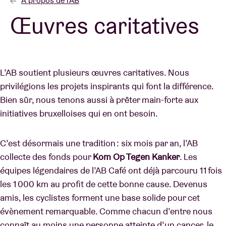
À propos de l'AB
Œuvres caritatives
Location de salles
BRDCST
L’AB soutient plusieurs œuvres caritatives. Nous
privilégions les projets inspirants qui font la différence.
ABtv
Bien sûr, nous tenons aussi à prêter main-forte aux
initiatives bruxelloises qui en ont besoin.
Chèque-concert
C’est désormais une tradition : six mois par an, l’AB
À propos de l'AB
collecte des fonds pour
Kom Op Tegen Kanker
. Les
équipes légendaires de l’AB Café ont déjà parcouru 11 fois
Contact
les 1 000 km au profit de cette bonne cause. Devenus
amis, les cyclistes forment une base solide pour cet
évènement remarquable. Comme chacun d’entre nous
connaît au moins une personne atteinte d’un cancer, le