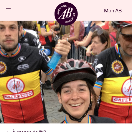
Fermer
Mon AB
FR
Agenda
Projets
Actualités
Infos visiteurs
AB ❤ you