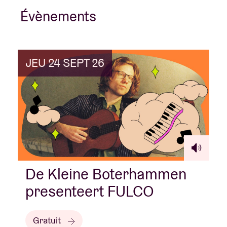
Évènements
Location de salles
JEU 24 SEPT 26
BRDCST
ABtv
Chèque-concert
À propos de l'AB
De Kleine Boterhammen
Contact
presenteert FULCO
Gratuit