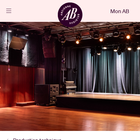
Fermer
Mon AB
FR
Agenda
Projets
Actualités
Infos visiteurs
AB ❤ you