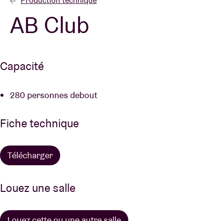
Production technique
AB Club
Location de salles
BRDCST
Capacité
ABtv
280 personnes debout
Chèque-concert
Fiche technique
À propos de l'AB
Télécharger
Contact
Louez une salle
Louez cette ou une autre salle