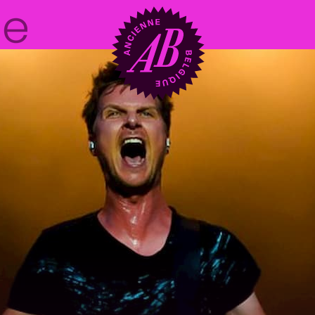
Location de sal
BRDCST
ABtv
Chèque-concer