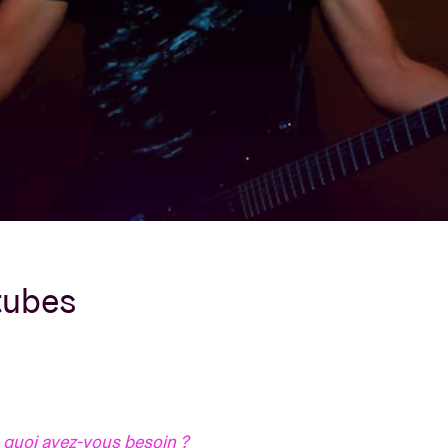
À propos de l'A
rs
Contact
 tubes
quoi avez-vous besoin ?