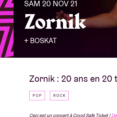
SAM 20 NOV 21
Zornik
Infos visiteu
+ BOSKAT
AB ❤ you
Zornik : 20 ans en 20
POP
ROCK
Ceci est un concert à Covid Safe Ticket !
De 