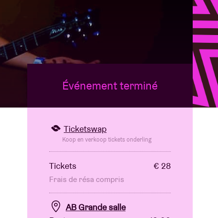
B
Événement terminé
Ticketswap
Koop en verkoop tickets onderling
Tickets
€ 28
Frais de résa compris
AB Grande salle