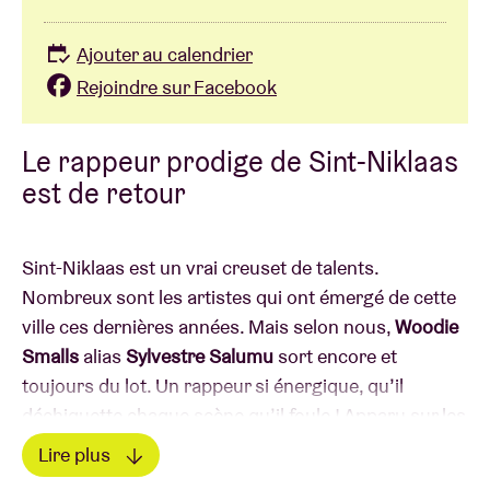
Ajouter au calendrier
Rejoindre sur Facebook
Le rappeur prodige de Sint-Niklaas
est de retour
Sint-Niklaas est un vrai creuset de talents.
Nombreux sont les artistes qui ont émergé de cette
ville ces dernières années. Mais selon nous,
Woodie
Smalls
alias
Sylvestre Salumu
sort encore et
toujours du lot. Un rappeur si énergique, qu’il
déchiquette chaque scène qu’il foule ! Apparu sur les
radars avec son tube viral “Planet Shrooms”, il a fait
Lire plus
fureur à l’international en passant à l’affiche de