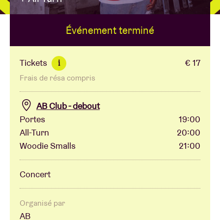
Événement terminé
Location de salles
BRDCST
Tickets
€ 17
i
Frais de résa compris
ABtv
AB Club - debout
Chèque-concert
Portes
19:00
All-Turn
20:00
Woodie Smalls
21:00
À propos de l'AB
Concert
Contact
Organisé par
AB