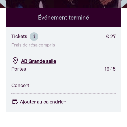
Événement terminé
Location de salles
BRDCST
Tickets
€ 27
i
Frais de résa compris
ABtv
AB Grande salle
Chèque-concert
Portes
19:15
À propos de l'AB
Concert
Contact
Ajouter au calendrier