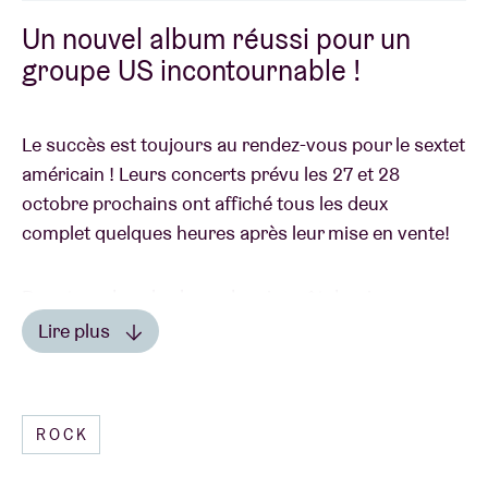
Un nouvel album réussi pour un
groupe US incontournable !
Le succès est toujours au rendez-vous pour le sextet
américain ! Leurs concerts prévu les 27 et 28
octobre prochains ont affiché tous les deux
complet quelques heures après leur mise en vente!
De retour dans les bacs depuis août dernier avec
son neuvième album intitulé “
Star Wars
”,
Wilco
nous
Lire plus
rappelle aussi qu’il reste un groupe incontournable
Lire moins
en live ! Pour remercier son public d’être toujours
aussi présent, le groupe sera donc prévu deux dates
ROCK
bruxelloises à son agenda de tournée ! Deux
magnifiques concerts en perspective sur la scène de