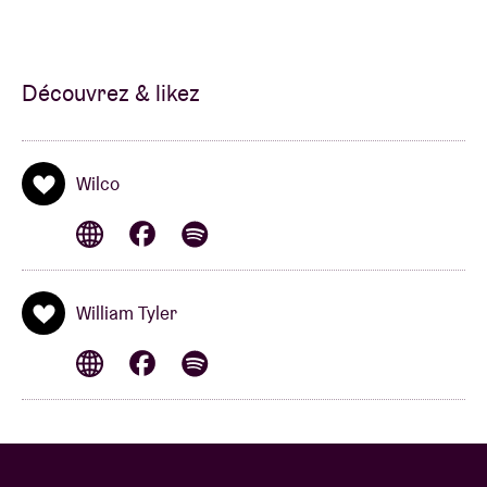
Découvrez & likez
Wilco
William Tyler