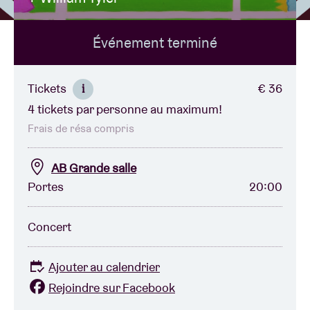
Événement terminé
Location de salles
BRDCST
Tickets
€ 36
i
4 tickets par personne au maximum!
ABtv
Frais de résa compris
Chèque-concert
AB Grande salle
Portes
20:00
À propos de l'AB
Concert
Contact
Ajouter au calendrier
Rejoindre sur Facebook