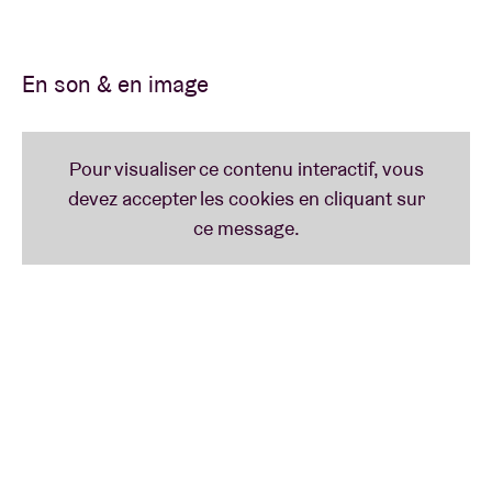
l’AB !
En son & en image
Wilco émerge en 94 des cendres du groupe country alternatif Uncle Tupelo et
sort son premier album “
A.M.
” en 95, oscillant entre musiques folk, soul, country
et pop. Suivront en 99 leur premier coup de maître avec le sensationnel
“
Summerteeth
” ou encore leur chef d’œuvre impressionniste “
Yankee Hotel
Foxtrot
” en 2002. Le succès est alors énorme, certains journalistes n’hésitant
d’ailleurs pas à les comparer à la référence suprême, Radiohead. Ils sortiront “
A
Ghost Is Born
” en 2004, et “
Sky Blue Sky
” en 2007, qui reflète une nouvelle
sérénité trouvée par Jeff Tweedy. 2009 est une année charnière grâce à “
Wilco
(the album)
”. Avec à la clé un duo magique avec Feist, une nomination aux
Grammy Awards et une reconnaissance internationale de la critique et du public.
2011 voit la sortie du très attendu “
The Whole love
”.