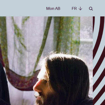
Mon AB
FR
FR
les
t