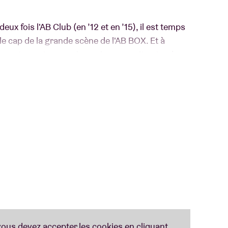
ux fois l'AB Club (en ’12 et en ’15), il est temps
le cap de la grande scène de l'AB BOX. Et à
 accents contemporains qu'on pouvait entendre
pproche plus funky sur son troisième opus
nt : «
Sur Multi-Love, le groupe change son
e UMO est peuplé de sujets au regard lubrique
 Impala. Les grooves sous influence ont cédé la
t à l'indie rock lascifs. Ces genres cherchent
re.
»