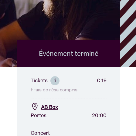
B
Événement terminé
Tickets
€ 19
i
Frais de résa compris
AB Box
Portes
20:00
Concert