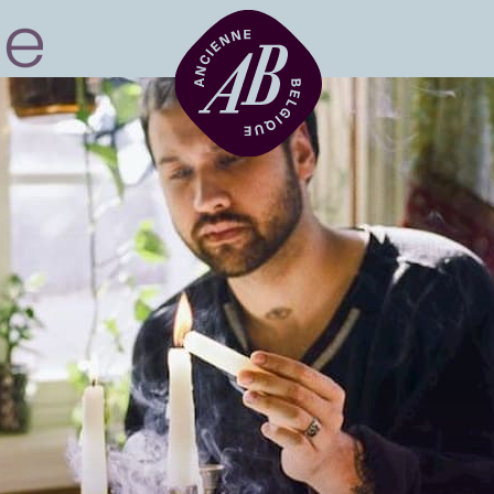
Location de sal
BRDCST
ABtv
Chèque-concer