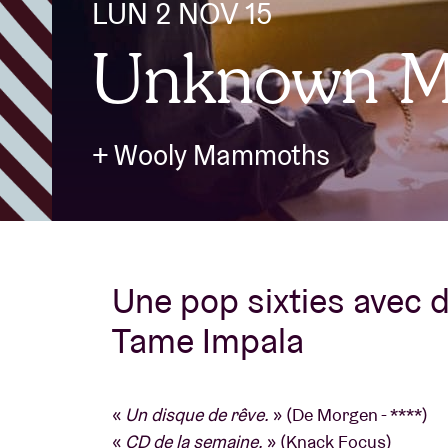
LUN 2 NOV 15
Unknown Mo
Infos visiteu
+ Wooly Mammoths
AB ❤ you
Une pop sixties avec 
Tame Impala
«
Un disque de rêve.
» (De Morgen - ****)
«
CD de la semaine.
» (Knack Focus)