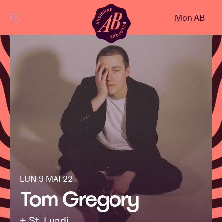
Fermer
Mon AB
FR
Agenda
Projets
Actualités
Infos visiteurs
LUN 9 MAI 22
Tom Gregory
AB ❤ you
+ St. Lundi