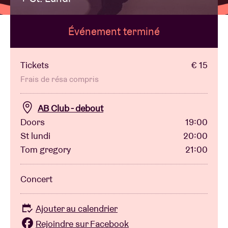
Événement terminé
Location de salles
BRDCST
Tickets
€ 15
Frais de résa compris
ABtv
AB Club - debout
Doors
19:00
Chèque-concert
St lundi
20:00
Tom gregory
21:00
À propos de l'AB
Concert
Contact
Ajouter au calendrier
Rejoindre sur Facebook