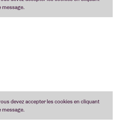
électroniques (pour les geeks, le matos : EMS
x D-1000 avec Make Noise Wogglebug, Boss DR-
50 et PyroVideo).