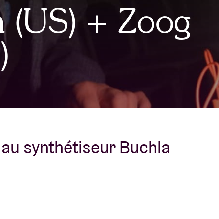
n (US) + Zoog
À propos de l'A
rs
)
Contact
au synthétiseur Buchla