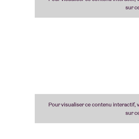
beaucoup d’effets et quelques instruments 
Synthi A modifié, Roland RS-09, Metasoni
110 avec PT Delay, Boss RE-20, Maxon PH-3