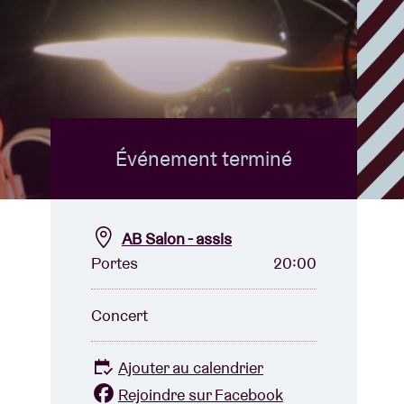
B
Événement terminé
AB Salon - assis
Portes
20:00
Concert
Ajouter au calendrier
Rejoindre sur Facebook