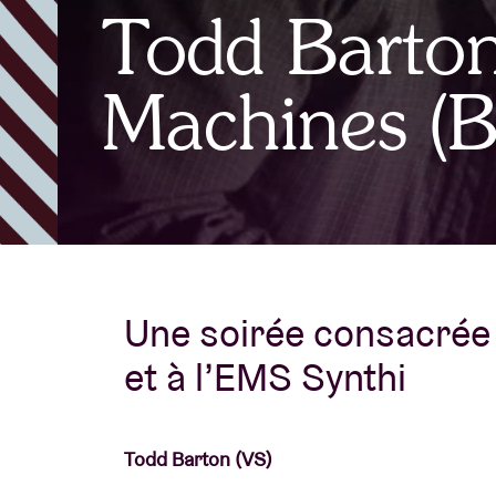
Todd Barto
Infos visiteu
Machines (B
AB ❤ you
Une soirée consacrée 
et à l’EMS Synthi
Todd Barton (VS)