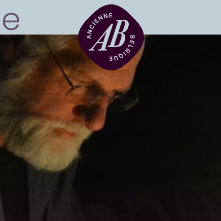
Location de sal
BRDCST
ABtv
Chèque-concer