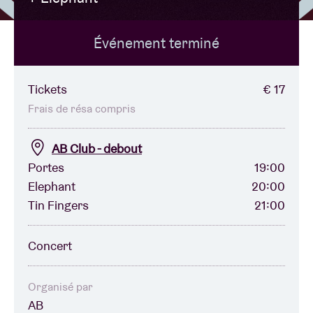
Événement terminé
Location de salles
BRDCST
Tickets
€ 17
Frais de résa compris
ABtv
AB Club - debout
Portes
19:00
Chèque-concert
Elephant
20:00
Tin Fingers
21:00
À propos de l'AB
Concert
Contact
Organisé par
AB