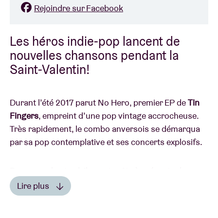
Rejoindre sur Facebook
Les héros indie-pop lancent de
nouvelles chansons pendant la
Saint-Valentin!
Durant l’été 2017 parut No Hero, premier EP de
Tin
Fingers
, empreint d’une pop vintage accrocheuse.
Très rapidement, le combo anversois se démarqua
par sa pop contemplative et ses concerts explosifs.
Deux ans plus tard, ils sont prêts à présenter leurs
nouvelles chansons. Almost Never No Love est le
Lire plus
compte-rendu d’une quête : comment trouver sa
Lire moins
place dans un monde imparfait ? Avec « Glow », le