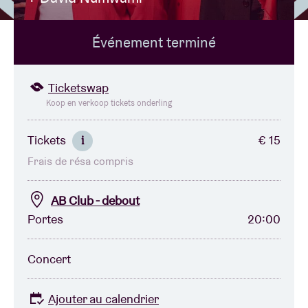
Événement terminé
Location de salles
BRDCST
Ticketswap
Koop en verkoop tickets onderling
ABtv
Tickets
€ 15
i
Frais de résa compris
Chèque-concert
AB Club - debout
À propos de l'AB
Portes
20:00
Contact
Concert
Ajouter au calendrier