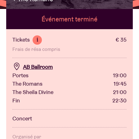
Événement terminé
Location de salles
BRDCST
Tickets
€ 35
i
Frais de résa compris
ABtv
AB Ballroom
Chèque-concert
Portes
19:00
The Romans
19:45
The Sheila Divine
21:00
À propos de l'AB
Fin
22:30
Contact
Concert
Organisé par