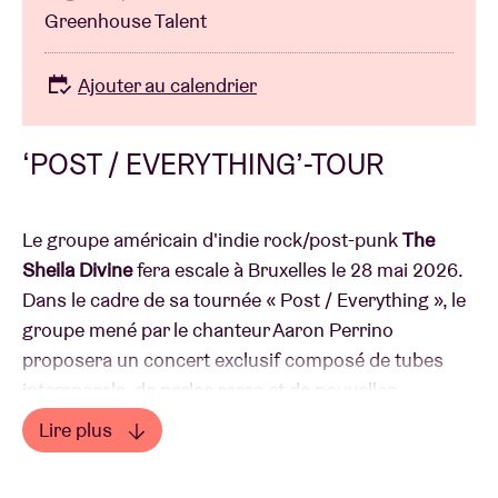
Greenhouse Talent
Ajouter au calendrier
‘POST / EVERYTHING’-TOUR
Le groupe américain d'indie rock/post-punk
The
Sheila Divine
fera escale à Bruxelles le 28 mai 2026.
Dans le cadre de sa tournée « Post / Everything », le
groupe mené par le chanteur Aaron Perrino
proposera un concert exclusif composé de tubes
intemporels, de perles rares et de nouvelles
compositions. Ce sera également son seul concert
Lire plus
en Belgique en 2026. Les billets seront en vente à
Lire moins
partir du vendredi 4 juillet à 11 heures sur