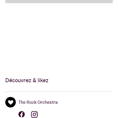
association avec l'Orchestre Symphonique de Rock
de Londres !
DESCRIPTION DE L'ÉVENEMENT
Un orchestre de chambre insufflant une énergie
magnifiquement dark à travers des morceaux Rock
& Metal légendaires, et des décors grandioses !
Baignés dans une mer de bougies, des joueurs
squelettiques aux masques de strass alternent entre
Découvrez & likez
mélodies sublimes et murs sonores puissants.
Des colonnes alambiquées, des lanternes flottantes
The Rock Orchestra
et des marionnettes géantes se côtoient pour une
expérience musicale d'un autre monde.