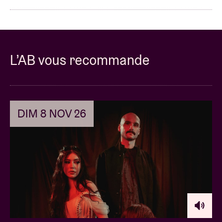
⭐️ TÉMOIGNAGES ⭐️
🗯 "Un must pour tous les fans de rock et de métal."
L’AB vous recommande
🗯 "De loin la meilleure expérience de musique live
que j'ai jamais vécue."
DIM 8 NOV 26
🗯 "Ambiance et chansons incroyables ! Je
reviendrai !"
🗯 "Tout simplement génial !"
🗯 "Absolument incroyable - et cela n'explique pas à
quel point ces gars sont fantastiques !"