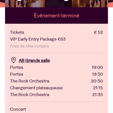
Événement terminé
Location de salles
BRDCST
Tickets
€ 52
VIP Early Entry Package €63
ABtv
Frais de résa compris
AB Grande salle
Chèque-concert
Portes
19:00
Portes
19:30
À propos de l'AB
The Rock Orchestra
20:30
Changement plateaupause
21:15
Contact
The Rock Orchestra
21:35
Concert