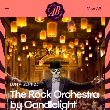
Fermer
Mon AB
FR
Agenda
Projets
Actualités
Infos visiteurs
LUN 4 SEPT 23
The Rock Orchestra
AB ❤ you
by Candlelight